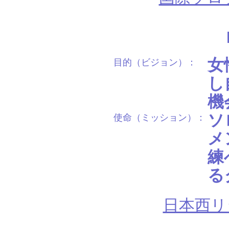
女
目的（ビジョン）：
し
機
ソ
使命（ミッション）：
メ
練
る
日本西リジ