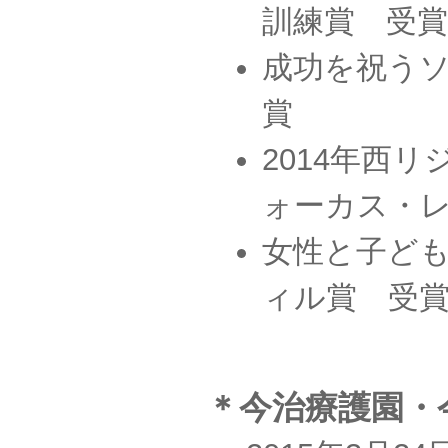
訓練賞 受賞
成功を祝う
賞
2014年西
ォーカス・
女性と子ど
ィル賞 受
＊今治療護園・