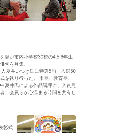
願い市内小学校30校の4,5,6年生
俳句を募集。
俳人夏井いつき氏に特選5句、入選50
式を執り行った。 市長、教育長、
中夏井氏による作品講評に、入賞児
者、会員らが心温まる時間を共有し
表彰式