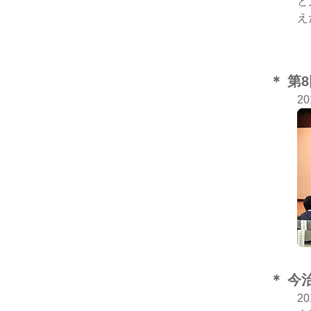
と
え
＊ 第
2
＊ 今
2