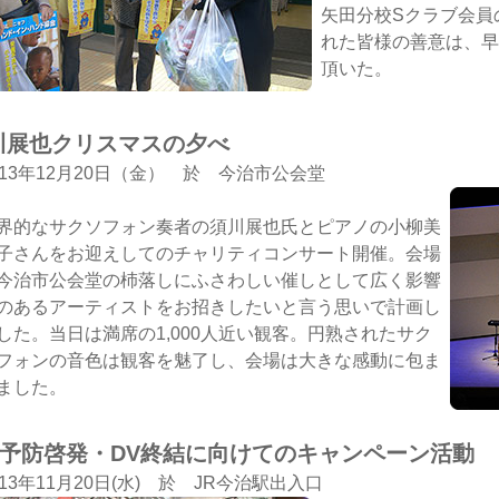
矢田分校Sクラブ会員
れた皆様の善意は、早
頂いた。
川展也クリスマスの夕べ
013年12月20日（金） 於 今治市公会堂
界的なサクソフォン奏者の須川展也氏とピアノの小柳美
子さんをお迎えしてのチャリティコンサート開催。会場
今治市公会堂の杮落しにふさわしい催しとして広く影響
のあるアーティストをお招きしたいと言う思いで計画し
した。当日は満席の1,000人近い観客。円熟されたサク
フォンの音色は観客を魅了し、会場は大きな感動に包ま
ました。
IV予防啓発・DV終結に向けてのキャンペーン活動
013年11月20日(水) 於 JR今治駅出入口