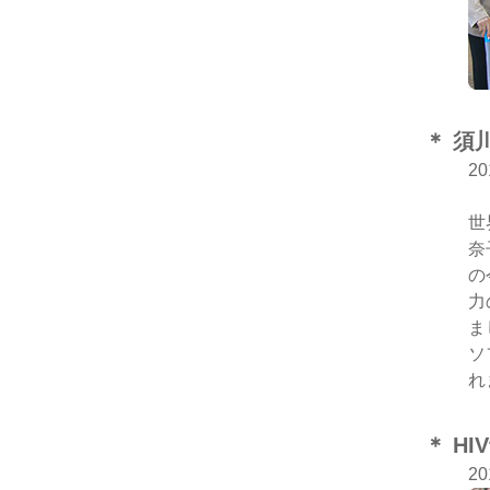
＊ 須
2
世
奈
の
力
ま
ソ
れ
＊ H
2