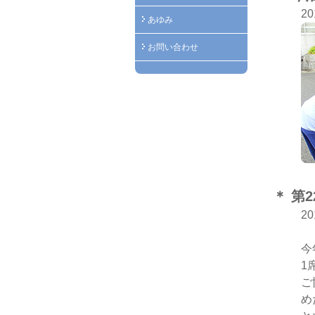
2
あゆみ
お問い合わせ
＊ 第
2
今
1
ご
め