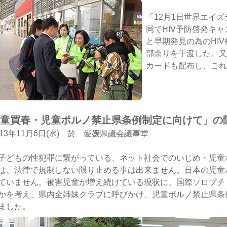
「12月1日世界エイ
同でHIV予防啓発キ
と早期発見の為のHIV
部余りを手渡した。又
カードも配布し、これ
童買春・児童ポルノ禁止県条例制定に向けて」の
013年11月6日(水) 於 愛媛県議会議事堂
どもの性犯罪に繋がっている、ネット社会でのいじめ・児童
は、法律で規制しない限り止める事は出来ません。日本の児童
ていません。被害児童が増え続けている現状に、国際ソロプチ
かを考え、県内全姉妹クラブに呼びかけ、児童ポルノ禁止県条
ました。