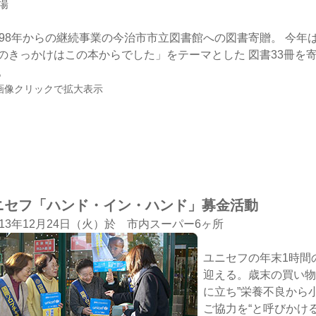
場
998年からの継続事業の今治市市立図書館への図書寄贈。 今年
のきっかけはこの本からでした」をテーマとした 図書33冊を
。
画像クリックで拡大表示
ニセフ「ハンド・イン・ハンド」募金活動
013年12月24日（火）於 市内スーパー6ヶ所
ユニセフの年末1時間
迎える。歳末の買い物
に立ち”栄養不良から
ご協力を“と呼びかけ