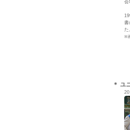
会
1
書
た
※
＊ ユ
2