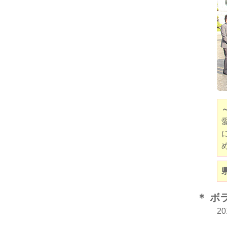
＊ ボ
2