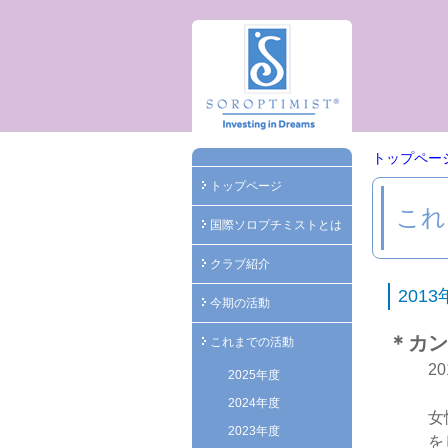
トップペー
トップページ
これ
国際ソロプチミストとは
クラブ紹介
201
今期の活動
＊カン
これまでの活動
2
2025年度
2024年度
女
2023年度
を