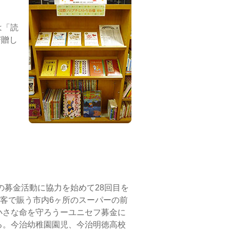
は「読
寄贈し
の募金活動に協力を始めて28回目を
客で賑う市内6ヶ所のスーパーの前
小さな命を守ろうーユニセフ募金に
る。今治幼稚園園児、今治明徳高校