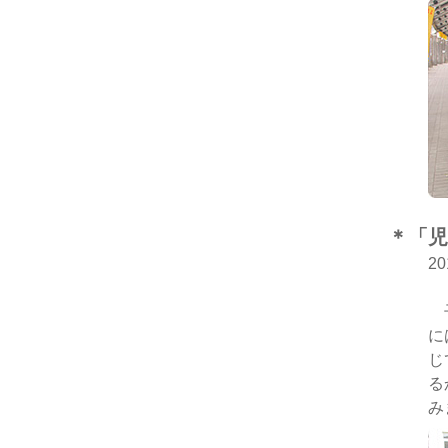
＊「児
2
子
に
じ
る
み