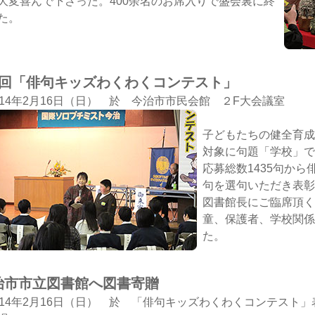
大変喜んで下さった。400余名のお席入りで盛会裏に終
た。
8回「俳句キッズわくわくコンテスト」
014年2月16日（日） 於 今治市市民会館 ２F大会議室
子どもたちの健全育成を
対象に句題「学校」で
応募総数1435句から
句を選句いただき表彰
図書館長にご臨席頂く
童、保護者、学校関係
た。
治市市立図書館へ図書寄贈
014年2月16日（日） 於 「俳句キッズわくわくコンテスト」