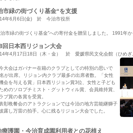
治市緑の街づくり基金“を支援
014年6月6日(金) 於 今治市役所
今治市緑の街づくり基金”への寄付金を贈呈しました。 1991年
28回日本西リジョン大会
014年4月17日18日（木・金） 於 愛媛県民文化会館（ひめ
大会はガバナー在籍のクラブとしての特別の思いで
0名が出席。リジョン内クラブ最多の出席者数。「女性
機会を与える賞」日本西リジョン賞3位、女性と子ども
ためのソロプチミスト・グットウィル賞、会員維持賞、
ラブ賞の各賞を受賞。
彰晩餐会のアトラクションでは今治の地方芸能継獅子
披露し万雷の拍手。心に残るリジョン大会でした。
治療護園・今治育成園利用者との花植え