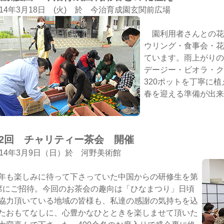
014年3月18日 (火) 於 今治育成園玄関前広場
園利用者さんとの花植
ウリング・食事会・花
ています。雨上がりの
デージー・ビオラ・ク
320ポットを丁寧に
春を迎える準備が出来
22回 チャリティー茶会 開催
014年3月9日（日）於 河野美術館
年も楽しみに待って下さっていた中国からの研修生を第
席にご招待。今回のお茶会の趣向は「ひなまつり」日頃
協力頂いている地域の皆様も、私達の感謝の気持ちを込
たおもてなしに、心豊かなひとときを楽しませて頂いた