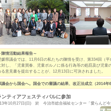
～陳情活動結果報告～
愛媛県議会では、11月6日の私たちの陳情を受け、第334回（平
に対し、「児童買春、児童ポルノに係る行為等の処罰及び児童
める意見書を提出することが、12月13日に可決されました。
県議会から国会へ。国会での審議の結果、改正法成立（2014年6
ランティアフェスティバルに参加
013年10月27日(日) 於 今治市総合福祉センター「愛らんど