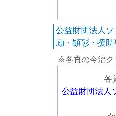
公益財団法人ソ
励・顕彰・援助
※各賞の今治ク
各
公益財団法人