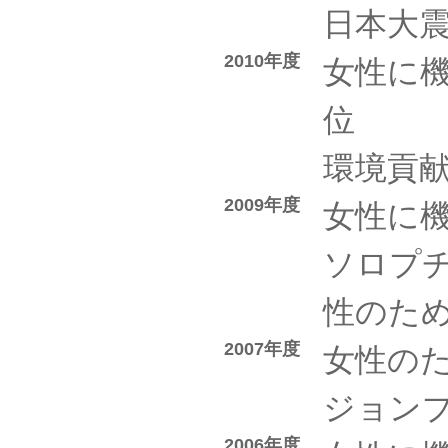
日本大
2010年度
女性に
位
環境貢
2009年度
女性に
ソロプ
性のた
2007年度
女性の
ジョン
2006年度