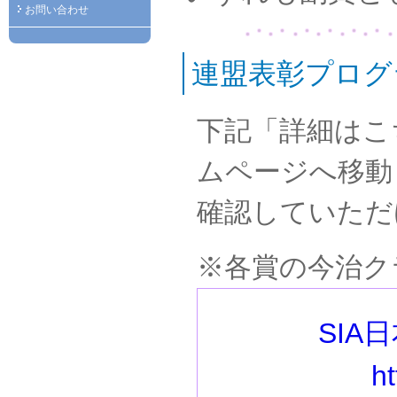
お問い合わせ
連盟表彰プログ
下記「詳細はこ
ムページへ移動
確認していただ
※各賞の今治ク
SIA
ht