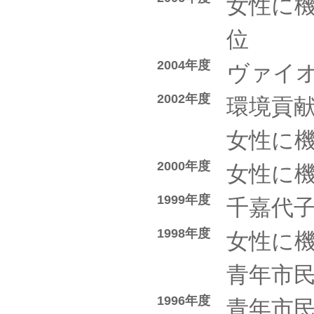
女性に
位
2004年度
ヴァイ
2002年度
環境貢
女性に
2000年度
女性に
1999年度
千嘉代
1998年度
女性に
青年市
1996年度
青年市