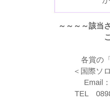
～～～～該当
各賞の
＜国際ソ
Email
TEL 0898