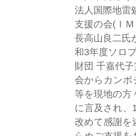
法人国際地雷
支援の会(Ｉ
長高山良二氏
和3年度ソロ
財団 千嘉代
会からカンボ
等を現地の方
に言及され、
改めて感謝を
らぬご支援を