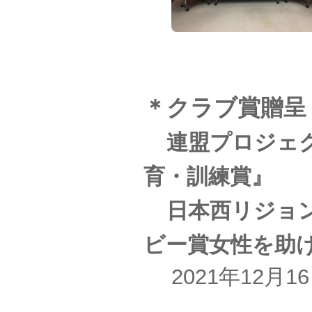
＊クラブ賞贈呈
連盟プロジェ
育・訓練賞』
日本西リジョ
ビー賞女性を助
2021年12月