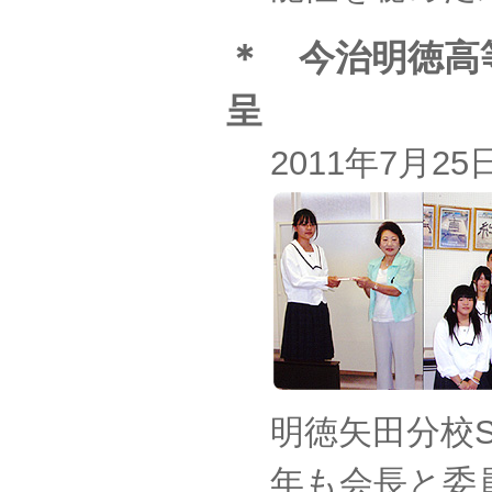
＊ 今治明徳高
呈
2011年7月
明徳矢田分校
年も会長と委