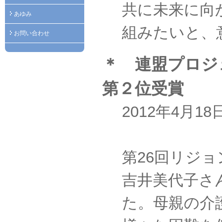
共に未来に向
あゆみ
組みたいと、
お問い合わせ
＊ 連盟プロジ
第２位受賞
2012年4月
第26回リジ
吉井美代子さ
た。母親の介