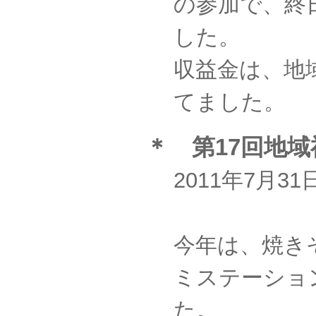
の参加で、終
した。
収益金は、地
てました。
＊ 第17回地
2011年7月
今年は、焼き
ミステーショ
た。