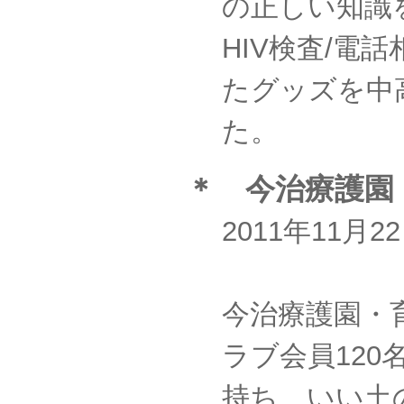
の正しい知識
HIV検査/電
たグッズを中
た。
＊ 今治療護園
2011年11
今治療護園・
ラブ会員12
持ち、いい土