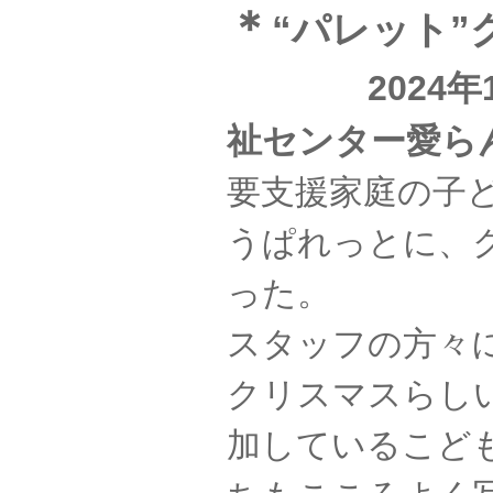
＊
“パレット”
2024年12
祉センター愛ら
要支援家庭の子
うぱれっとに、
った。
スタッフの方々
クリスマスらし
加しているこど