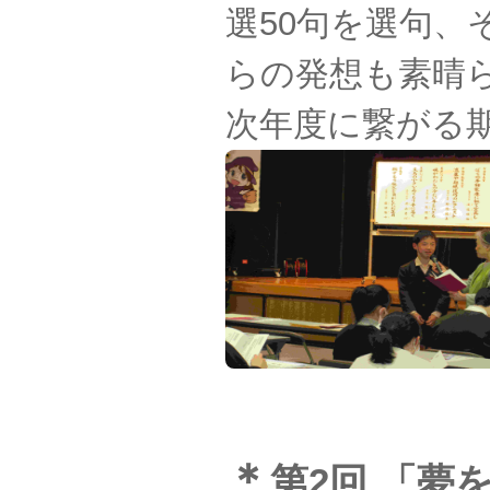
選50句を選句
らの発想も素晴
次年度に繋がる
＊
第2回 「夢