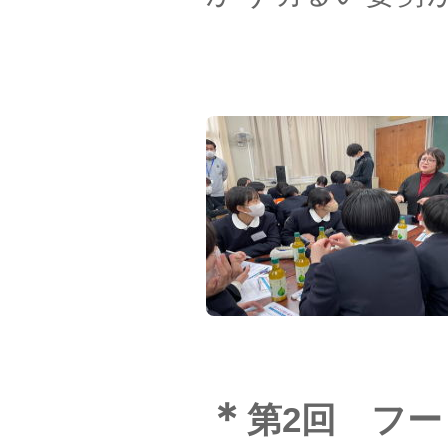
＊
第2回 フ