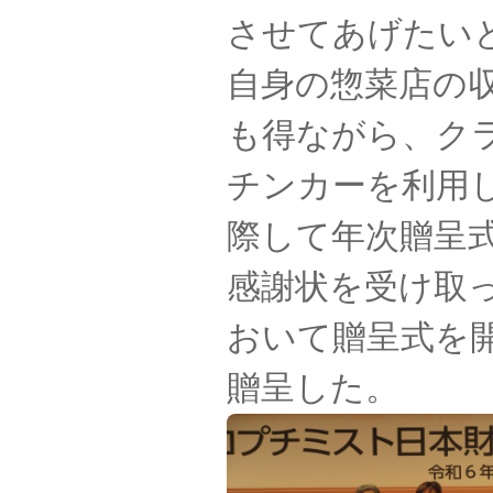
させてあげたい
自身の惣菜店の
も得ながら、ク
チンカーを利用
際して年次贈呈
感謝状を受け取っ
おいて贈呈式を
贈呈した。