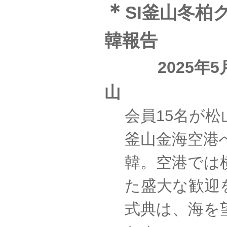
＊
SI釜山冬柏
韓報告
2025年
山
会員15名が
釜山金海空港
韓。空港では
た盛大な歓迎
式典は、海を