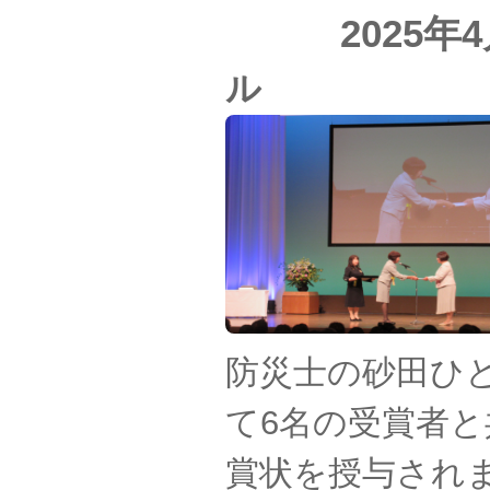
2025年
ル
防災士の砂田ひ
て6名の受賞者
賞状を授与され